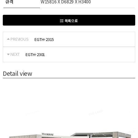
규격
W15816 X D6829 X H3400
목록으로
PREVIOUS
EGTH-2315
NEXT
EGTH-2301
Detail view