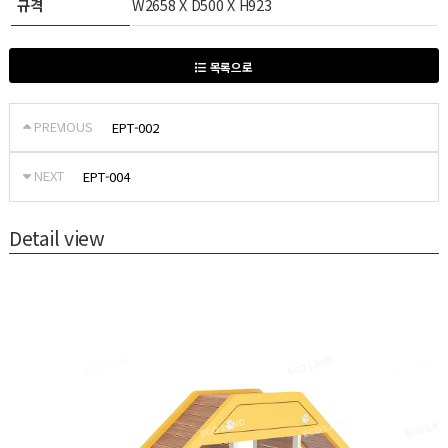
규격
W2658 X D500 X H923
목록으로
PREVIOUS
EPT-002
NEXT
EPT-004
Detail view